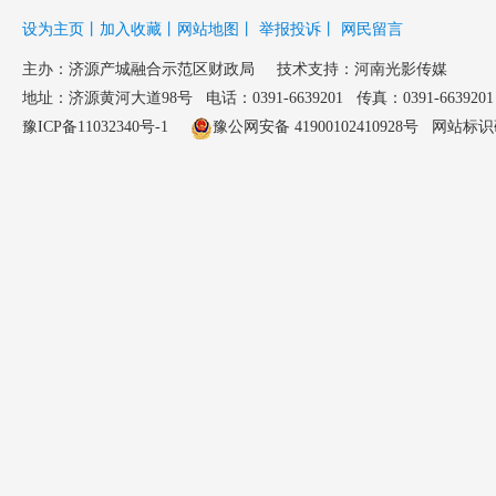
设为主页
丨
加入收藏
丨
网站地图
丨
举报投诉
丨
网民留言
主办：
济源产城融合示范区财政局
技术支持：河南光影传媒
地址：济源黄河大道98号 电话：0391-6639201 传真：0391-6639201 邮
豫ICP备11032340号-1
豫公网安备 41900102410928号
网站标识码：