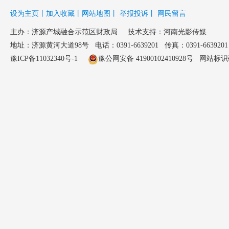
设为主页
丨
加入收藏
丨
网站地图
丨
举报投诉
丨
网民留言
主办：
济源产城融合示范区财政局
技术支持：河南光影传媒
地址：济源黄河大道98号 电话：0391-6639201 传真：0391-6639201 邮
豫ICP备11032340号-1
豫公网安备 41900102410928号
网站标识码：