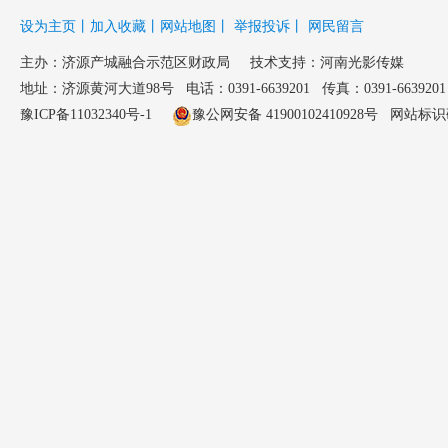
设为主页
丨
加入收藏
丨
网站地图
丨
举报投诉
丨
网民留言
主办：
济源产城融合示范区财政局
技术支持：河南光影传媒
地址：济源黄河大道98号 电话：0391-6639201 传真：0391-6639201 邮
豫ICP备11032340号-1
豫公网安备 41900102410928号
网站标识码：