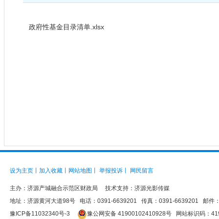
政府性基金目录清单.xlsx
设为主页
丨
加入收藏
丨
网站地图
丨
举报投诉
丨
网民留言
主办：
济源产城融合示范区财政局
技术支持：济源光影传媒
地址：济源黄河大道98号 电话：0391-6639201 传真：0391-6639201 邮件：jys
豫ICP备11032340号-3
豫公网安备 41900102410928号
网站标识码：4190