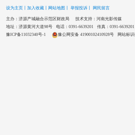
设为主页
丨
加入收藏
丨
网站地图
丨
举报投诉
丨
网民留言
主办：
济源产城融合示范区财政局
技术支持：河南光影传媒
地址：济源黄河大道98号 电话：0391-6639201 传真：0391-6639201 邮
豫ICP备11032340号-1
豫公网安备 41900102410928号
网站标识码：