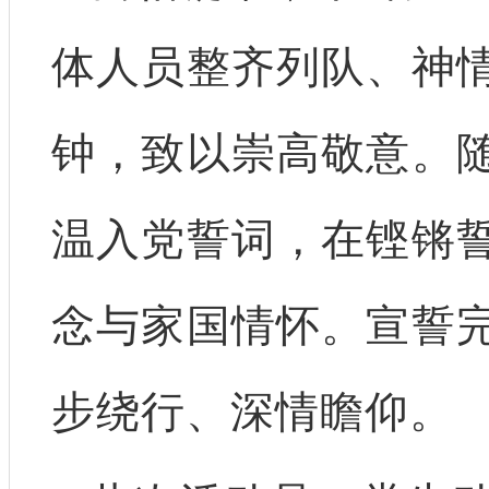
体人员整齐列队、神
钟，致以崇高敬意。
温入党誓词，在铿锵
念与家国情怀。宣誓
步绕行、深情瞻仰。