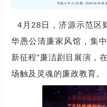
字体[
大
中
小
] 日 期：2026-04-
4月28日，济源示范区
华愚公清廉家风馆，集中
新征程”廉洁剧目展演，
场触及灵魂的廉政教育。