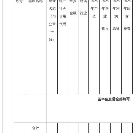
序号
辖区名称
企业
统一
申报
所属
2025
2025
2025
2025
名称
社会
年产
年营
年利
年应
金额
行业
（与
信用
值
业
润
交
公章
代码
收入
总额
税费
一
致）
基本信息需全部填写
合计