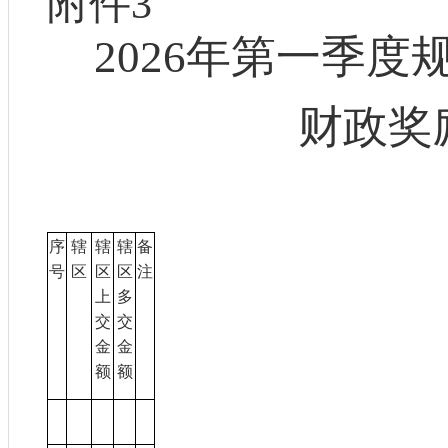
附件
3
202
6
年第一季度
财政奖
序
辖
辖
辖
备
号
区
区
区
注
上
多
交
交
金
金
额
额