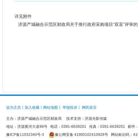
详见附件
济源产城融合示范区财政局关于推行政府采购项目“双盲”评审的通
设为主页
丨
加入收藏
丨
网站地图
丨
举报投诉
丨
网民留言
主办：
济源产城融合示范区财政局
技术支持：济源光影传媒
地址：济源黄河大道98号 电话：0391-6639201 传真：0391-6639201 邮件：jys
豫ICP备11032340号-3
豫公网安备 41900102410928号
网站标识码：4190