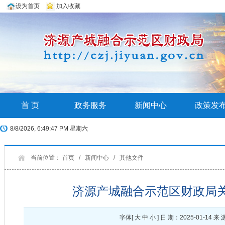
设为首页
加入收藏
首 页
政务服务
新闻中心
政策发
8/8/2026, 6:49:48 PM 星期六
当前位置：
首页
/
新闻中心
/
其他文件
济源产城融合示范区财政局关
字体[
大
中
小
] 日 期：2025-01-