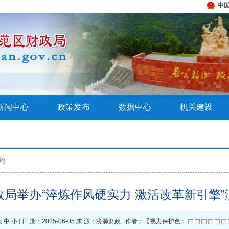
中
新闻中心
政策发布
数据中心
机关建设
地
政局举办“淬炼作风硬实力 激活改革新引擎”
大
中
小
] 日 期：2025-06-05 来 源：济源财政 作者：【视力保护色：